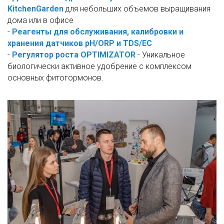
KitchenGarden
для небольших объемов выращивания
дома или в офисе
-
Реагенты для обслуживания, калибровки и
хранения датчиков pH/ORP и TDS/EC
-
Регулятор роста OPTIMIZATOR
- Уникальное
биологически активное удобрение с комплексом
основных фитогормонов.