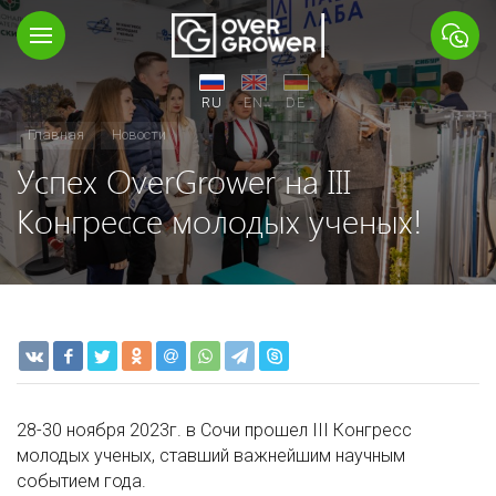
RU
EN
DE
Главная
Новости
Успех OverGrower на III
Конгрессе молодых ученых!
28-30 ноября 2023г. в Сочи прошел III Конгресс
молодых ученых, ставший важнейшим научным
событием года.