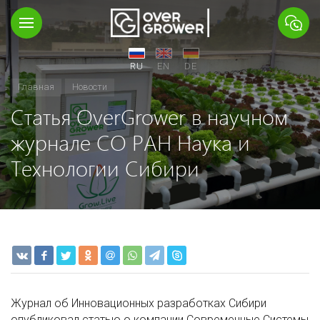
RU
EN
DE
Главная
Новости
Статья OverGrower в научном
журнале СО РАН Наука и
Технологии Сибири
Журнал об Инновационных разработках Сибири
опубликовал статью о компании Современные Системы