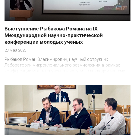
Выступление Рыбакова Романа на IX
Международной научно-практической
конференции молодых ученых
23 мая 2023
Рыбаков Роман Владимирович, научный сотрудник
Лаборатории микроклонального размножения, в рамках
конференции молодых ученых выступил с докладом на тему
“Автоматизация и технико-технологическое обеспечение
культивационных сооружений”.