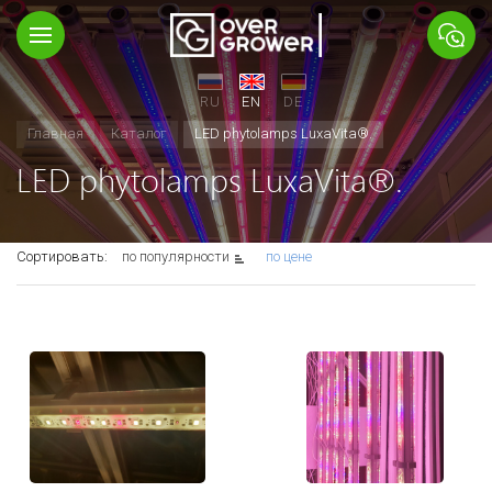
RU
EN
DE
Главная
Каталог
LED phytolamps LuxaVita®.
LED phytolamps LuxaVita®.
Сортировать:
по популярности
по цене