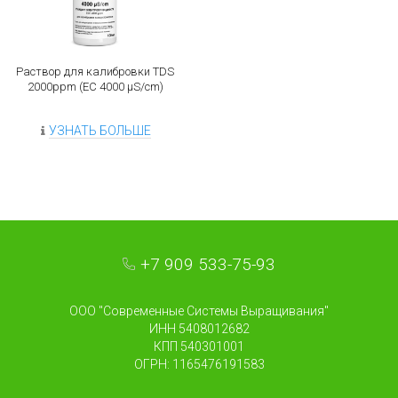
Раствор для калибровки TDS
2000ppm (EC 4000 µS/cm)
УЗНАТЬ БОЛЬШЕ
+7 909 533-75-93
ООО "Современные Системы Выращивания"
ИНН 5408012682
КПП 540301001
ОГРН: 1165476191583