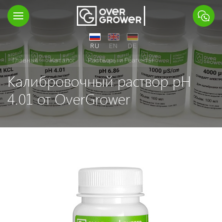
RU
EN
DE
Главная
Каталог
Растворы и Реагенты
Калибровочный раствор рН
4.01 от OverGrower