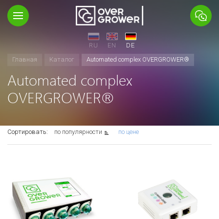
RU
EN
DE
Главная
Каталог
Automated complex OVERGROWER®
Automated complex
OVERGROWER®
Сортировать:
по популярности
по цене