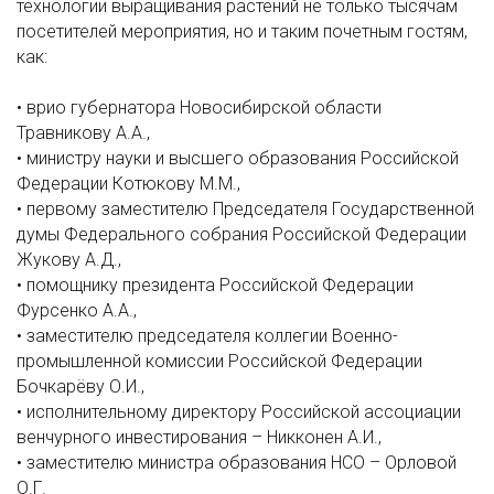
технологии выращивания растений не только тысячам
посетителей мероприятия, но и таким почетным гостям,
как:
• врио губернатора Новосибирской области
Травникову А.А.,
• министру науки и высшего образования Российской
Федерации Котюкову М.М.,
• первому заместителю Председателя Государственной
думы Федерального собрания Российской Федерации
Жукову А.Д.,
• помощнику президента Российской Федерации
Фурсенко А.А.,
• заместителю председателя коллегии Военно-
промышленной комиссии Российской Федерации
Бочкарёву О.И.,
• исполнительному директору Российской ассоциации
венчурного инвестирования – Никконен А.И.,
• заместителю министра образования НСО – Орловой
О.Г.