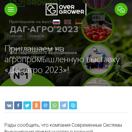
RU
EN
DE
Главная
Новости
Приглашаем на
агропромышленную выставку
«Даг-агро 2023»!
Рады сообщить, что компания Современные Системы
Выращивания примет участие в ведущей