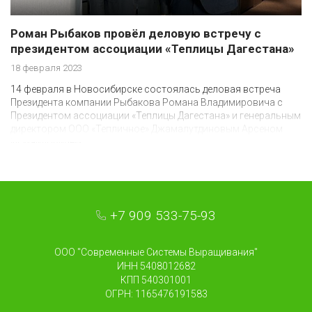
Роман Рыбаков провёл деловую встречу с
президентом ассоциации «Теплицы Дагестана»
18 февраля 2023
14 февраля в Новосибирске состоялась деловая встреча
Президента компании Рыбакова Романа Владимировича с
Президентом ассоциации «Теплицы Дагестана» и генеральным
директором ООО «Тепличное» Джамалутдиновым Арсеном
Исмаиловичем.
+7 909 533-75-93
ООО "Современные Системы Выращивания"
ИНН 5408012682
КПП 540301001
ОГРН: 1165476191583