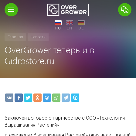
RU
EN
DE
Главная
Новости
OverGrower теперь и в
Gidrostore.ru
Заключён договор о партнёрстве с ООО «Технологии
Выращивания Растений»
«Технологии Выращивания Растений» оказывает полный