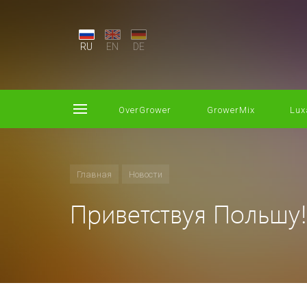
RU
EN
DE
OverGrower
GrowerMix
Lux
Главная
Новости
Приветствуя Польшу