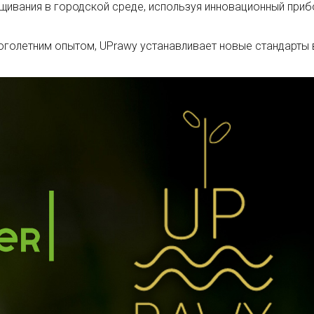
щивания в городской среде, используя инновационный приб
оголетним опытом, UPrawy устанавливает новые стандарты 