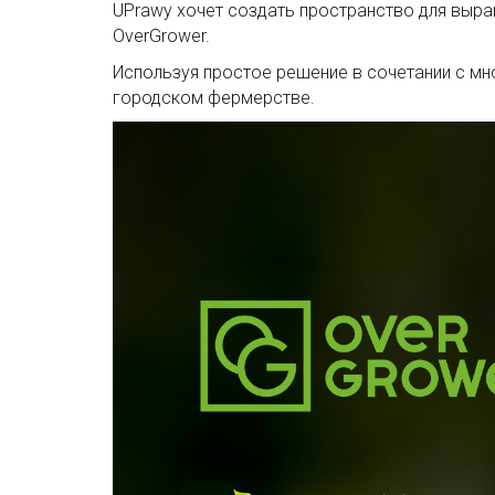
UPrawy хочет создать пространство для выра
OverGrower.
Используя простое решение в сочетании с мн
городском фермерстве.